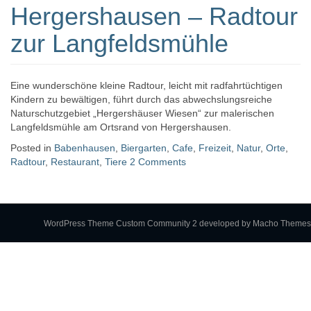
Hergershausen – Radtour
zur Langfeldsmühle
Eine wunderschöne kleine Radtour, leicht mit radfahrtüchtigen
Kindern zu bewältigen, führt durch das abwechslungsreiche
Naturschutzgebiet „Hergershäuser Wiesen“ zur malerischen
Langfeldsmühle am Ortsrand von Hergershausen.
Posted in
Babenhausen
,
Biergarten
,
Cafe
,
Freizeit
,
Natur
,
Orte
,
Radtour
,
Restaurant
,
Tiere
2 Comments
WordPress Theme Custom Community 2
developed by Macho Themes