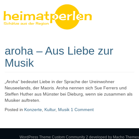
aroha – Aus Liebe zur
Heimatperlen
Musik
„Aroha“ bedeutet Liebe in der Sprache der Ureinwohner
Neuseelands, der Maoris. Aroha nennen sich Sue Ferrers und
Steffen Huther aus Münster bei Dieburg, wenn sie zusammen als
Musiker auftreten.
Posted in
Konzerte
,
Kultur
,
Musik
1 Comment
WordPress Theme Custom Community 2
developed by Macho Themes